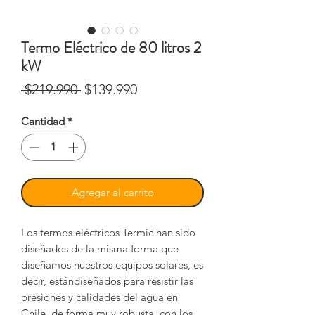
Termo Eléctrico de 80 litros 2
kW
Precio
Precio de oferta
 $219.990 
$139.990
Cantidad
*
Agregar al carrito
Los termos eléctricos Termic han sido
diseñados de la misma forma que
diseñamos nuestros equipos solares, es
decir, estándiseñados para resistir las
presiones y calidades del agua en
Chile, de forma muy robusta, con los