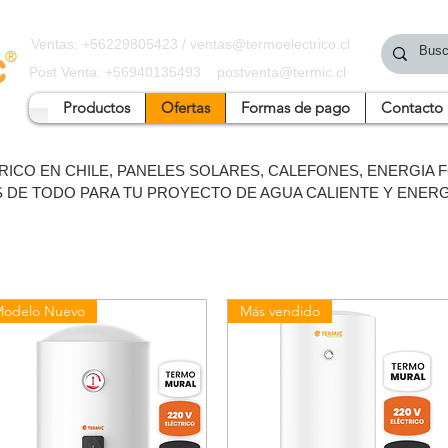
Ventas: +56229805423 /
ventas@termoelectrico.cl
®
Post Venta: +56940135493
postventa@termic.cl
Productos
Ofertas
Formas de pago
Contacto
ICO EN CHILE, PANELES SOLARES, CALEFONES, ENERGIA 
 DE TODO PARA TU PROYECTO DE AGUA CALIENTE Y ENERG
odelo Nuevo
Más vendido