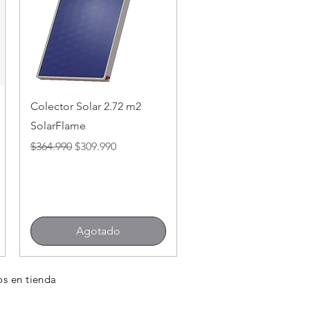
Vista rápida
Colector Solar 2.72 m2
SolarFlame
Precio
Precio de oferta
$364.990
$309.990
Agotado
os en tienda