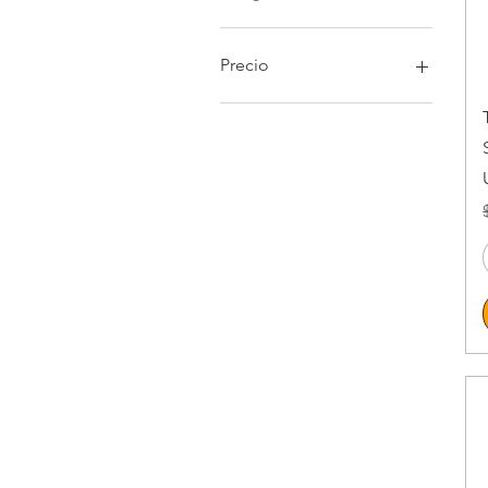
Precio
57.480 CLP
309.990 CLP