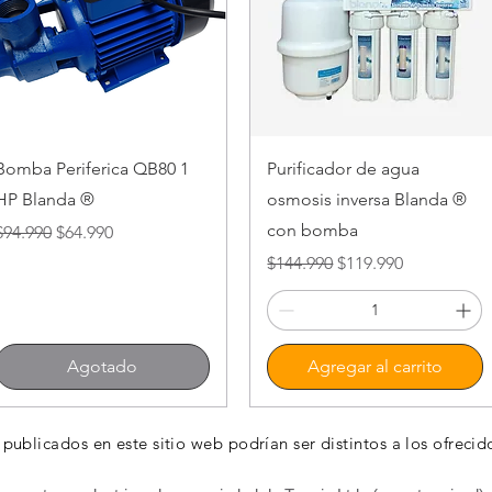
Vista rápida
Vista rápida
Bomba Periferica QB80 1
Purificador de agua
HP Blanda ®
osmosis inversa Blanda ®
con bomba
Precio
Precio de oferta
$94.990
$64.990
Precio
Precio de oferta
$144.990
$119.990
Agotado
Agregar al carrito
 publicados en este sitio web podrían ser distintos a los ofrecid