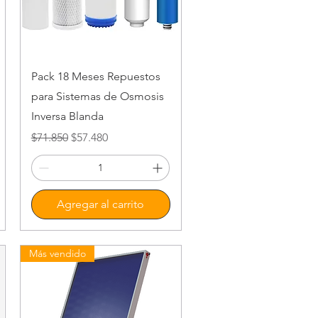
Vista rápida
Pack 18 Meses Repuestos
para Sistemas de Osmosis
Inversa Blanda
Precio
Precio de oferta
$71.850
$57.480
Agregar al carrito
Más vendido