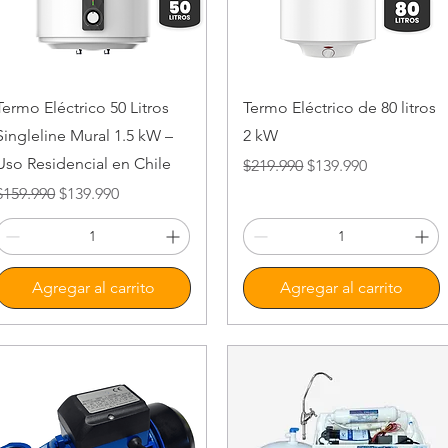
Vista rápida
Vista rápida
Termo Eléctrico 50 Litros
Termo Eléctrico de 80 litros
Singleline Mural 1.5 kW –
2 kW
Uso Residencial en Chile
Precio
Precio de oferta
$219.990
$139.990
Precio
Precio de oferta
$159.990
$139.990
Agregar al carrito
Agregar al carrito