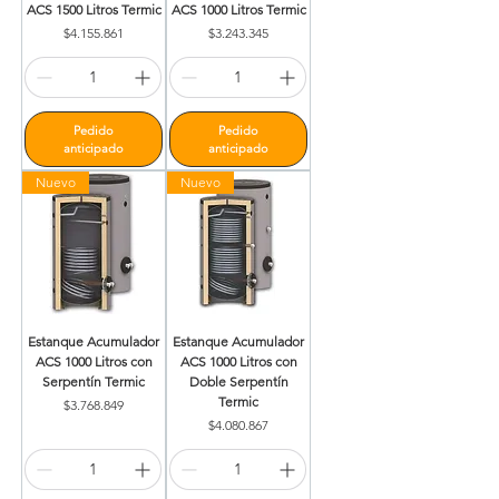
ACS 1500 Litros Termic
ACS 1000 Litros Termic
Precio
Precio
$4.155.861
$3.243.345
Pedido
Pedido
anticipado
anticipado
Nuevo
Nuevo
Estanque Acumulador
Estanque Acumulador
ACS 1000 Litros con
ACS 1000 Litros con
Serpentín Termic
Doble Serpentín
Termic
Precio
$3.768.849
Precio
$4.080.867