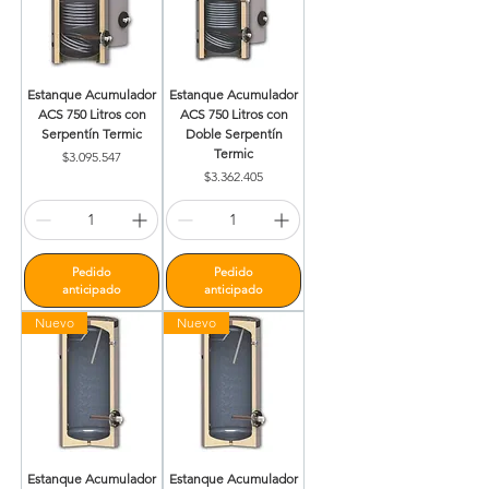
Estanque Acumulador
Estanque Acumulador
ACS 750 Litros con
ACS 750 Litros con
Serpentín Termic
Doble Serpentín
Termic
Precio
$3.095.547
Precio
$3.362.405
Pedido
Pedido
anticipado
anticipado
Nuevo
Nuevo
Estanque Acumulador
Estanque Acumulador