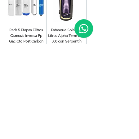
Pack 5 Etapas Filtros
Estanque Solar 300
Osmosis Inversa Pp
Litros Alpha Term KBS
Gac Cto Post Carbon
300 con Serpentín
Precio
Precio
$36.990
$1.129.999
Pedido
Agregar al carrito
anticipado
Cargar más
Ofertas