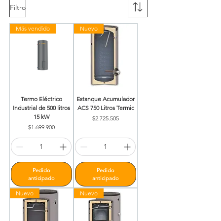
Filtro
Más vendido
Nuevo
Termo Eléctrico
Estanque Acumulador
Industrial de 500 litros
ACS 750 Litros Termic
15 kW
Precio
$2.725.505
Precio
$1.699.900
Pedido
Pedido
anticipado
anticipado
Nuevo
Nuevo