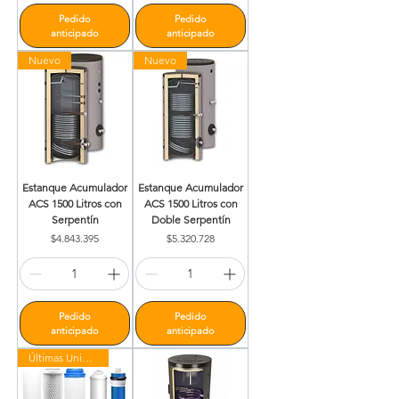
Pedido
Pedido
anticipado
anticipado
Nuevo
Nuevo
Estanque Acumulador
Estanque Acumulador
ACS 1500 Litros con
ACS 1500 Litros con
Serpentín
Doble Serpentín
Precio
Precio
$4.843.395
$5.320.728
Pedido
Pedido
anticipado
anticipado
Últimas Unidades